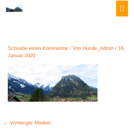
Zum
Hau
Inhalt
springen
Schreibe einen Kommentar
/ Von
Hunde_Admin
/
16.
Januar 2020
←
Vorheriger Medien